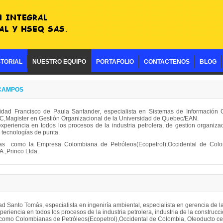
STORIAL
NUESTRO EQUIPO
PORTAFOLIO
CONTACTENOS
BLOG
CAMPOS
sidad Francisco de Paula Santander, especialista en Sistemas de Información 
C,Magister en Gestión Organizacional de la Universidad de Quebec/EAN.
periencia en todos los procesos de la industria petrolera, de gestion organizaci
 tecnologías de punta.
s como la Empresa Colombiana de Petróleos(Ecopetrol),Occidental de Colom
A.,Princo Ltda.
dad Santo Tomás, especialista en ingeniría ambiental, especialista en gerencia de l
eriencia en todos los procesos de la industria petrolera, industria de la construcci
omo Colombianas de Petróleos(Ecopetrol),Occidental de Colombia, Oleoducto cent