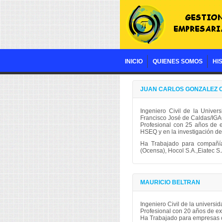
HSEQ
INICIO
QUIENES SOMOS
HI
JUAN CARLOS GONZALEZ 
Ingeniero Civil de la Univer
Francisco José de Caldas/IGA
Profesional con 25 años de ex
HSEQ y en la investigación de
Ha Trabajado para compañía
(Ocensa), Hocol S.A.,Eiatec S.
MAURICIO BELTRAN
Ingeniero Civil de la universi
Profesional con 20 años de exp
Ha Trabajado para empresas c